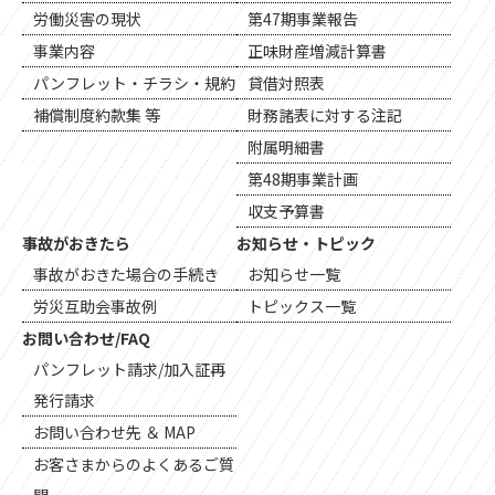
労働災害の現状
第47期事業報告
事業内容
正味財産増減計算書
パンフレット・チラシ・規約
貸借対照表
補償制度約款集 等
財務諸表に対する注記
附属明細書
第48期事業計画
収支予算書
事故がおきたら
お知らせ・トピック
事故がおきた場合の手続き
お知らせ一覧
労災互助会事故例
トピックス一覧
お問い合わせ/FAQ
パンフレット請求/加入証再
発行請求
お問い合わせ先 ＆ MAP
お客さまからのよくあるご質