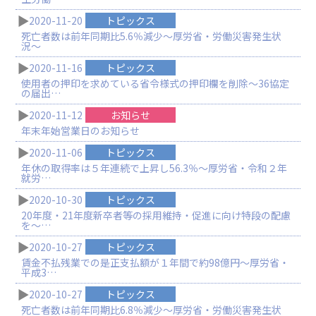
2020-11-20
トピックス
死亡者数は前年同期比5.6％減少〜厚労省・労働災害発生状
況〜
2020-11-16
トピックス
使用者の押印を求めている省令様式の押印欄を削除～36協定
の届出…
2020-11-12
お知らせ
年末年始営業日のお知らせ
2020-11-06
トピックス
年休の取得率は５年連続で上昇し56.3％〜厚労省・令和２年
就労…
2020-10-30
トピックス
20年度・21年度新卒者等の採用維持・促進に向け特段の配慮
を〜…
2020-10-27
トピックス
賃金不払残業での是正支払額が１年間で約98億円〜厚労省・
平成3…
2020-10-27
トピックス
死亡者数は前年同期比6.8％減少〜厚労省・労働災害発生状