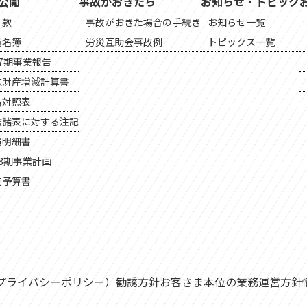
公開
事故がおきたら
お知らせ・トピック
 款
事故がおきた場合の手続き
お知らせ一覧
員名簿
労災互助会事故例
トピックス一覧
7期事業報告
味財産増減計算書
借対照表
務諸表に対する注記
属明細書
8期事業計画
支予算書
プライバシーポリシー）
勧誘方針
お客さま本位の業務運営方針