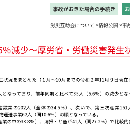
事故がおきた場合の手続き
お
労災互助会について
情報公開
事
.6％減少〜厚労省・労働災害発生
状況をまとめた（１月〜10月までの令和２年11月９日現在
人となっており、前年同期と比べて35人（5.6％）の減少とな
業の202人（全体の34.5％）、次いで、第三次産業151
上貨物運送事業62人（同10.6％）の順となっている。
の中の33.8％）、清掃・と畜が41人（同27.2％）で比較的