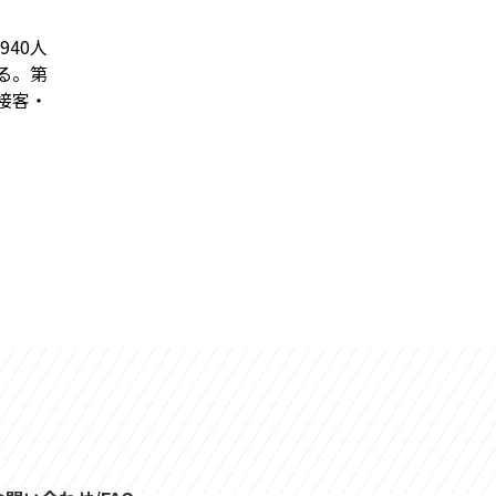
40人
いる。第
、接客・