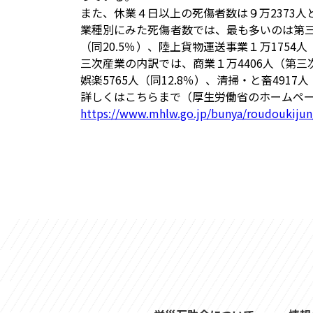
また、休業４日以上の死傷者数は９万2373人と
業種別にみた死傷者数では、最も多いのは第三次産
（同20.5％）、陸上貨物運送事業１万1754人
三次産業の内訳では、商業１万4406人（第三次
娯楽5765人（同12.8％）、清掃・と畜4917
詳しくはこちらまで（厚生労働省のホームペ
https://www.mhlw.go.jp/bunya/roudoukijun/