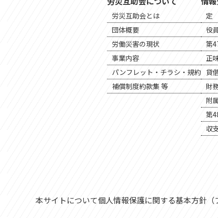
労災互助会について
情報
労災互助会とは
定
団体概要
役
労働災害の現状
第4
事業内容
正
パンフレット・チラシ・規約
貸
補償制度約款集 等
財
附
第4
収
本サイトについて
個人情報保護に関する基本方針（